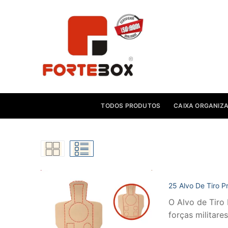
Pular
para
o
conteúdo
TODOS PRODUTOS
CAIXA ORGANIZ
25 Alvo De Tiro Pr
O Alvo de Tiro 
forças militar