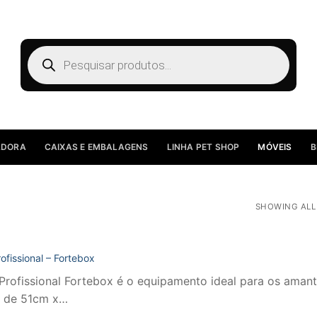
Pesquisar
produtos
ADORA
CAIXAS E EMBALAGENS
LINHA PET SHOP
MÓVEIS
B
SHOWING ALL 
ofissional – Fortebox
Profissional Fortebox é o equipamento ideal para os amantes
es de 51cm x…