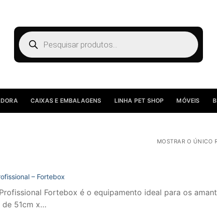
Pesquisar
produtos
ADORA
CAIXAS E EMBALAGENS
LINHA PET SHOP
MÓVEIS
B
MOSTRAR O ÚNICO 
ofissional – Fortebox
Profissional Fortebox é o equipamento ideal para os amantes
es de 51cm x…