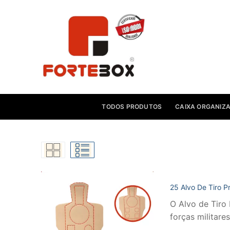
Pular
para
o
conteúdo
TODOS PRODUTOS
CAIXA ORGANIZ
25 Alvo De Tiro Pr
O Alvo de Tiro 
forças militar