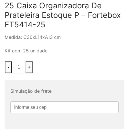
25 Caixa Organizadora De
Prateleira Estoque P – Fortebox
FT5414-25
Medida: C30xL14xA13 cm
Kit com 25 unidade
25
-
+
Caixa
Organizadora
De
Simulação de frete
Prateleira
Estoque
P
-
Fortebox
FT5414-